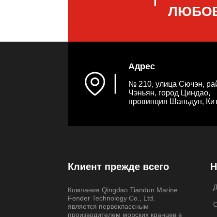
ЛЮБОЕ
Адрес
▏
№ 210, улица Сючэн, ра
Чэньян, город Циндао,
провинция Шаньдун, Ки
Клиент прежде всего
Н
Компания Qingdao Tiandun Marine
Fender Technology Co., Ltd.
является первоклассным
производителем морских кранцев в