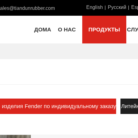
English
Русский
Es
sales@tiandunrubber.com
ДОМА
О НАС
ПРОДУКТЫ
СЛ
изделия Fender по индивидуальному заказу
Литей