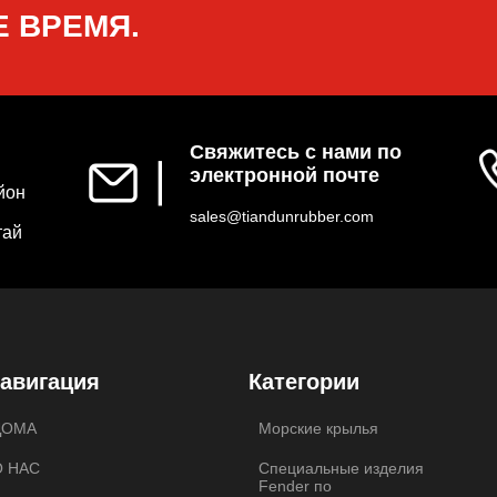
 ВРЕМЯ.
Свяжитесь с нами по
▏
электронной почте
йон
sales@tiandunrubber.com
тай
авигация
Категории
ДОМА
Морские крылья
О НАС
Специальные изделия
Fender по