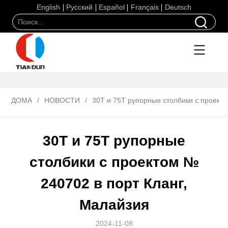
English
Русский
Español
Français
Deutsch
ДОМА
/
НОВОСТИ
/
30T и 75T рупорные столбики с проекто
30T и 75T рупорные
столбики с проектом №
240702 в порт Кланг,
Малайзия
2024-11-08